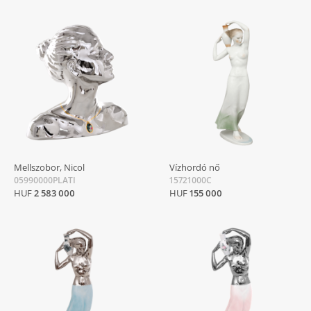
Mellszobor, Nicol
Vízhordó nő
05990000PLATI
15721000C
HUF
2 583 000
HUF
155 000