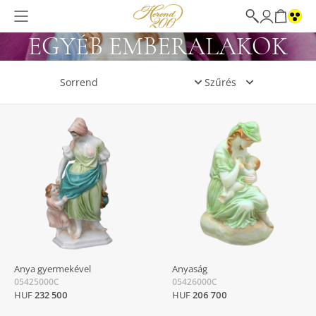
EGYÉB EMBERALAKOK
Szűrés
Anya gyermekével
Anyaság
05425000C
05426000C
HUF
232 500
HUF
206 700