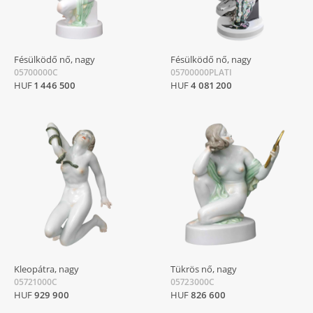
Fésülködő nő, nagy
Fésülködő nő, nagy
05700000C
05700000PLATI
HUF
1 446 500
HUF
4 081 200
Kleopátra, nagy
Tükrös nő, nagy
05721000C
05723000C
HUF
929 900
HUF
826 600