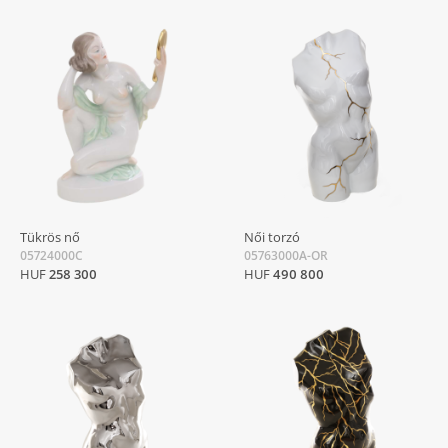
Tükrös nő
Női torzó
05724000C
05763000A-OR
HUF
258 300
HUF
490 800