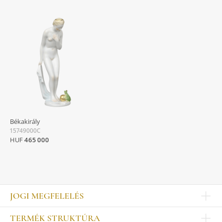
Békakirály
15749000C
HUF
465 000
JOGI MEGFELELÉS
Impresszum
TERMÉK STRUKTÚRA