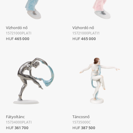
Vízhordó nő
Vízhordó nő
15721000PLATI
15721000PLATI1
HUF
465 000
HUF
465 000
Fátyoltánc
Táncosnő
15734000PLATI
15735000C
HUF
361 700
HUF
387 500