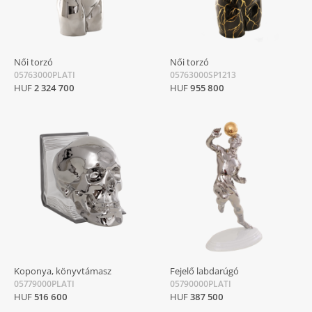
Női torzó
Női torzó
05763000PLATI
05763000SP1213
HUF
2 324 700
HUF
955 800
Koponya, könyvtámasz
Fejelő labdarúgó
05779000PLATI
05790000PLATI
HUF
516 600
HUF
387 500