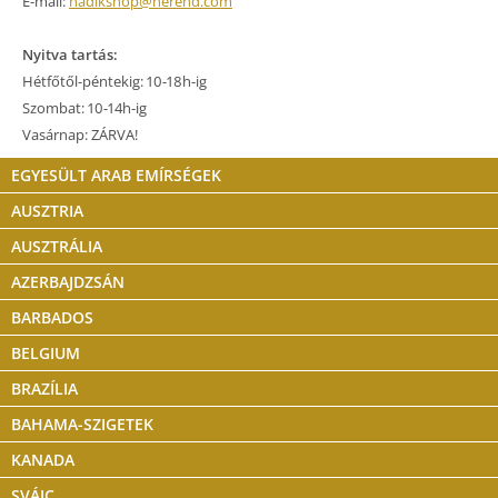
E-mail:
hadikshop@herend.com
Nyitva tartás:
Hétfőtől-péntekig: 10-18h-ig
Szombat: 10-14h-ig
Vasárnap: ZÁRVA!
EGYESÜLT ARAB EMÍRSÉGEK
AUSZTRIA
AUSZTRÁLIA
AZERBAJDZSÁN
BARBADOS
BELGIUM
BRAZÍLIA
BAHAMA-SZIGETEK
KANADA
SVÁJC