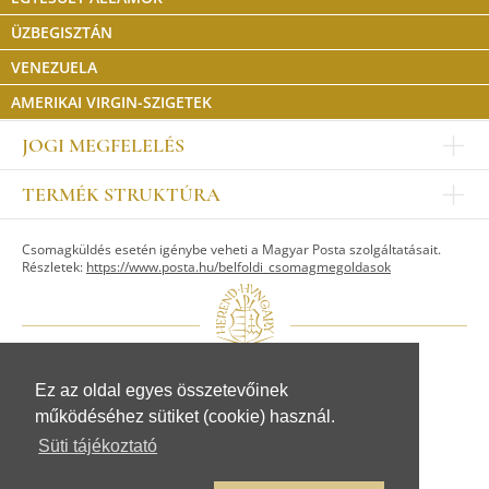
ÜZBEGISZTÁN
VENEZUELA
AMERIKAI VIRGIN-SZIGETEK
JOGI MEGFELELÉS
Impresszum
TERMÉK STRUKTÚRA
Kapcsolat
Egyéb
Munkatársak
Csomagküldés esetén igénybe veheti a Magyar Posta szolgáltatásait.
ASZTALKULTÚRA
Jogi nyilatkozat
Részletek:
https://www.posta.hu/belfoldi_csomagmegoldasok
Készletek
TI
Tálak, tálcák
Adatvédelem
Tányérok
Üzletszabályzat
Csészék, bögrék, poharak
Fogyasztóvédelem
Kannák, cukortartók
Adattovábbítási nyilatkozat
Ez az oldal egyes összetevőinek
© Herendi Porcelánmanufaktúra Zrt.
Szervíz kiegészítők
működéséhez sütiket (cookie) használ.
www.herend.com
FIGURÁK
Süti tájékoztató
Állat figurák