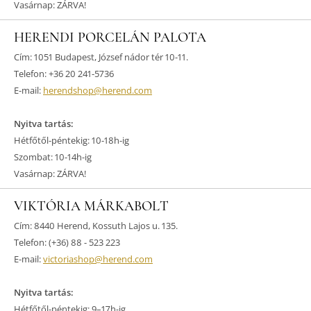
Vasárnap: ZÁRVA!
HERENDI PORCELÁN PALOTA
Cím: 1051 Budapest, József nádor tér 10-11.
Telefon: +36 20 241-5736
E-mail:
herendshop@herend.com
Nyitva tartás:
Hétfőtől-péntekig: 10-18h-ig
Szombat: 10-14h-ig
Vasárnap: ZÁRVA!
VIKTÓRIA MÁRKABOLT
Cím: 8440 Herend, Kossuth Lajos u. 135.
Telefon: (+36) 88 - 523 223
E-mail:
victoriashop@herend.com
Nyitva tartás:
Hétfőtől-péntekig: 9–17h-ig