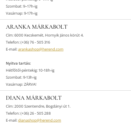
Szombat: 9–17h-ig
Vasárnap: 9-17h-ig
ARANKA MÁRKABOLT
Cím: 6000 Kecskemét, Hornyik János körút 4.
Telefon: (+36) 76 - 505 316
E-mail:
arankashop@herend.com
Nyitva tartás:
Hétfőtől-péntekig: 10-18h-ig
Szombat: 9-13h-ig
Vasárnap: ZÁRVA!
DIANA MÁRKABOLT
Cím: 2000 Szentendre, Bogdányi út 1.
Telefon: (+36) 26 - 505 288
E-mail:
dianashop@herend.com