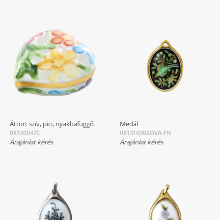
Áttört szív, pici, nyakbafüggő
Medál
08130047C
08131000ZOVA-FN
Árajánlat kérés
Árajánlat kérés