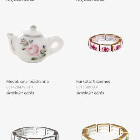
Medál, kínai teáskanna
Karkötő, 9 szemes
08142047VR-PT
08163091AP
Árajánlat kérés
Árajánlat kérés