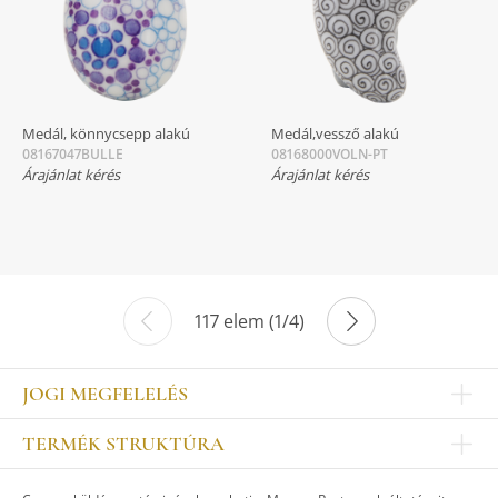
Medál, könnycsepp alakú
Medál,vessző alakú
08167047BULLE
08168000VOLN-PT
Árajánlat kérés
Árajánlat kérés
117 elem (1/4)
JOGI MEGFELELÉS
Impresszum
TERMÉK STRUKTÚRA
Kapcsolat
Egyéb
Munkatársak