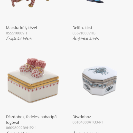
Macska kölykével
Delfin, kicsi
05551000VH
05671000VHB
Árajánlat kérés
Árajánlat kérés
Díszdoboz, fedeles, babacipő
Díszdoboz
fogóval
06104000ATQ3-PT
06098092BVHP2-1