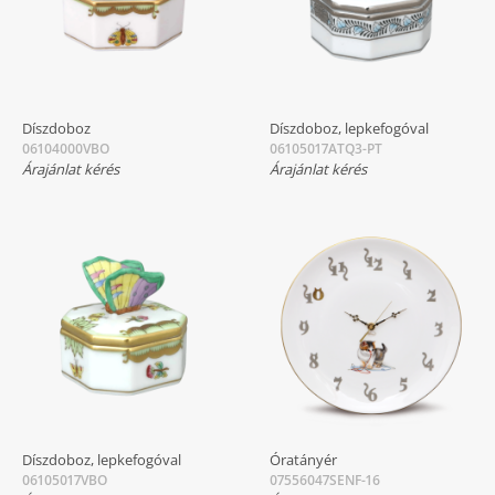
Díszdoboz
Díszdoboz, lepkefogóval
06104000VBO
06105017ATQ3-PT
Árajánlat kérés
Árajánlat kérés
Díszdoboz, lepkefogóval
Óratányér
06105017VBO
07556047SENF-16