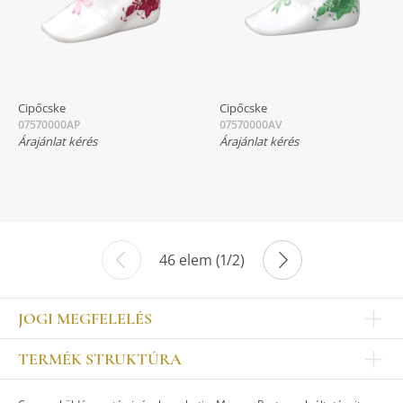
Cipőcske
Cipőcske
07570000AP
07570000AV
Árajánlat kérés
Árajánlat kérés
46 elem (1/2)
JOGI MEGFELELÉS
Impresszum
TERMÉK STRUKTÚRA
Kapcsolat
Egyéb
Munkatársak