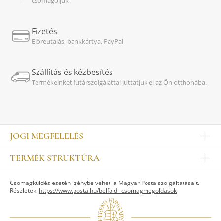
csomagoljuk
Fizetés
Előreutalás, bankkártya, PayPal
Szállítás és kézbesítés
Termékeinket futárszolgálattal juttatjuk el az Ön otthonába.
JOGI MEGFELELÉS
Impresszum
TERMÉK STRUKTÚRA
Kapcsolat
Egyéb
Munkatársak
Csomagküldés esetén igénybe veheti a Magyar Posta szolgáltatásait.
ASZTALKULTÚRA
Jogi nyilatkozat
Részletek:
https://www.posta.hu/belfoldi_csomagmegoldasok
Készletek
TI
Tálak, tálcák
Adatvédelem