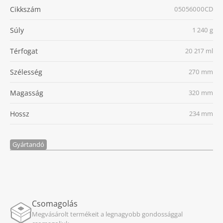
Cikkszám
05056000CD
Súly
1 240 g
Térfogat
20 217 ml
Szélesség
270 mm
Magasság
320 mm
Hossz
234 mm
Gyártandó
Csomagolás
Megvásárolt termékeit a legnagyobb gondossággal