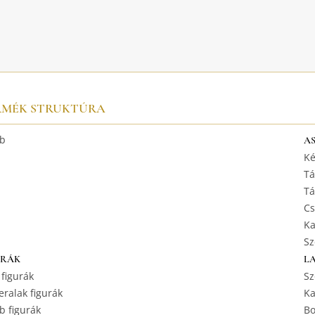
RMÉK STRUKTÚRA
b
A
Ké
Tá
Tá
Cs
Ka
Sz
URÁK
L
 figurák
Sz
ralak figurák
Ka
b figurák
Bo