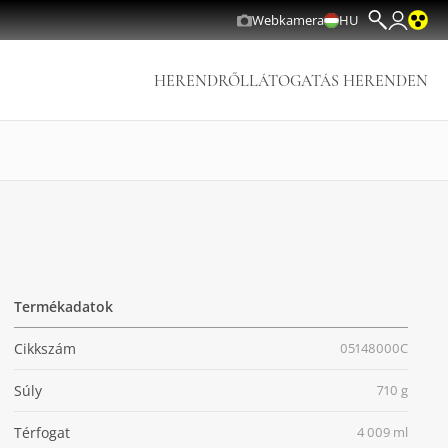
Webkamera
HU
HERENDRŐL
LÁTOGATÁS HERENDEN
Termékadatok
Cikkszám
05148000C
Súly
710 g
Térfogat
4 009 ml