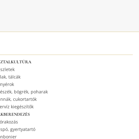
SZTALKULTÚRA
szletek
lak, tálcák
nyérok
észék, bögrék, poharak
nnák, cukortartók
ervíz kiegészítők
AKBERENDEZÉS
órakozás
spó, gyertyatartó
nbonier