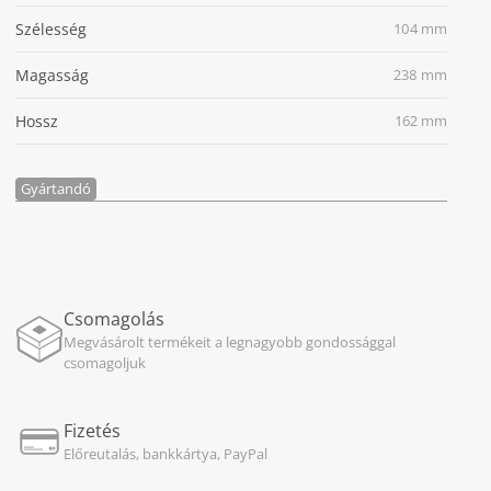
Szélesség
104 mm
Magasság
238 mm
Hossz
162 mm
Gyártandó
Csomagolás
Megvásárolt termékeit a legnagyobb gondossággal
csomagoljuk
Fizetés
Előreutalás, bankkártya, PayPal