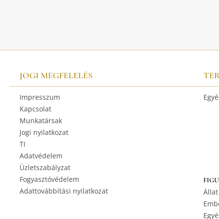
JOGI MEGFELELÉS
TE
Impresszum
Egyé
Kapcsolat
Munkatársak
Jogi nyilatkozat
TI
Adatvédelem
Üzletszabályzat
Fogyasztóvédelem
FIG
Adattovábbítási nyilatkozat
Állat
Embe
Egyé