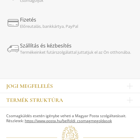
csomagoljuk
Fizetés
Előreutalás, bankkártya, PayPal
Szállítás és kézbesítés
Termékeinket futárszolgálattal juttatjuk el az Ön otthonába.
JOGI MEGFELELÉS
Impresszum
TERMÉK STRUKTÚRA
Kapcsolat
Egyéb
Munkatársak
Csomagküldés esetén igénybe veheti a Magyar Posta szolgáltatásait.
ASZTALKULTÚRA
Jogi nyilatkozat
Részletek:
https://www.posta.hu/belfoldi_csomagmegoldasok
Készletek
TI
Tálak, tálcák
Adatvédelem