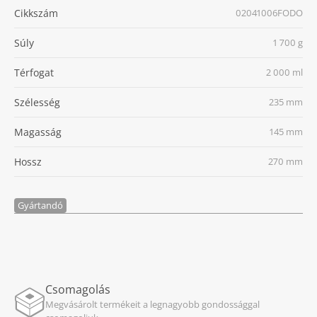
Cikkszám
02041006FODO
Súly
1 700 g
Térfogat
2 000 ml
Szélesség
235 mm
Magasság
145 mm
Hossz
270 mm
Gyártandó
Csomagolás
Megvásárolt termékeit a legnagyobb gondossággal