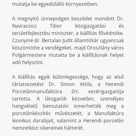
mutatja be egyedülálló környezetben.
A megnyitó ünnepségen beszédet mondott Dr.
Navracsics Tibor közigazgatási és
területfejlesztési miniszter, a kiállítás fővédnöke.
Czunyiné dr. Bertalan Judit államtitkár ugyancsak
köszöntötte a vendégeket, majd Oroszlány város
Polgármestere mutatta be a kiállításnak helyet
adó helyszínt.
A kiállítás egyik különlegessége, hogy az első
tárlatvezetést Dr. Simon Attila, a Herendi
Porcelánmanufaktúra Zrt. vezérigazgatója
tartotta. A látogatók közvetlen, személyes
hangvételű bemutatón ismerhették meg a
porcelánkészítés művészetét, a Manufaktúra
ikonikus darabjait, valamint a Herendi porcelán
nemzetközi sikereinek hátterét.