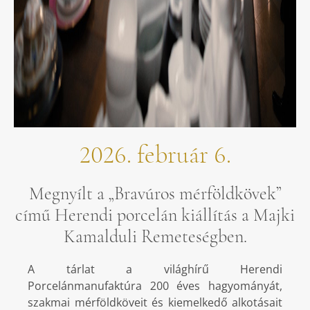
2026. február 6.
Megnyílt a „Bravúros mérföldkövek”
című Herendi porcelán kiállítás a Majki
Kamalduli Remeteségben.
A tárlat a világhírű Herendi
Porcelánmanufaktúra 200 éves hagyományát,
szakmai mérföldköveit és kiemelkedő alkotásait