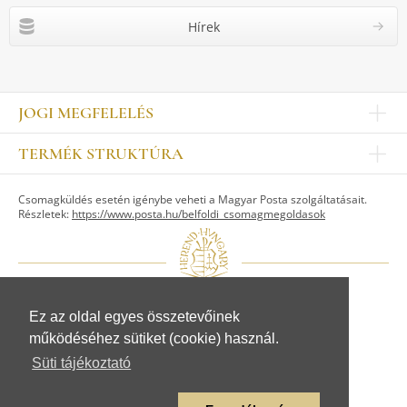
Hírek
JOGI MEGFELELÉS
Impresszum
TERMÉK STRUKTÚRA
Kapcsolat
Egyéb
Munkatársak
Csomagküldés esetén igénybe veheti a Magyar Posta szolgáltatásait.
ASZTALKULTÚRA
Jogi nyilatkozat
Részletek:
https://www.posta.hu/belfoldi_csomagmegoldasok
Készletek
TI
Tálak, tálcák
Adatvédelem
Tányérok
Üzletszabályzat
Csészék, bögrék, poharak
Fogyasztóvédelem
Kannák, cukortartók
Adattovábbítási nyilatkozat
Ez az oldal egyes összetevőinek
© Herendi Porcelánmanufaktúra Zrt.
Szervíz kiegészítők
működéséhez sütiket (cookie) használ.
www.herend.com
FIGURÁK
Süti tájékoztató
Állat figurák
Emberalak figurák