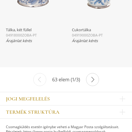
Tálka, két füllel
Cukortálka
04918000ZOBA-PT
04919000ZOBA-PT
Árajánlat kérés
Árajánlat kérés
63 elem (1/3)
JOGI MEGFELELÉS
Impresszum
TERMÉK STRUKTÚRA
Kapcsolat
Egyéb
Munkatársak
Csomagküldés esetén igénybe veheti a Magyar Posta szolgáltatásait.
ASZTALKULTÚRA
Jogi nyilatkozat
Részletek:
https://www.posta.hu/belfoldi_csomagmegoldasok