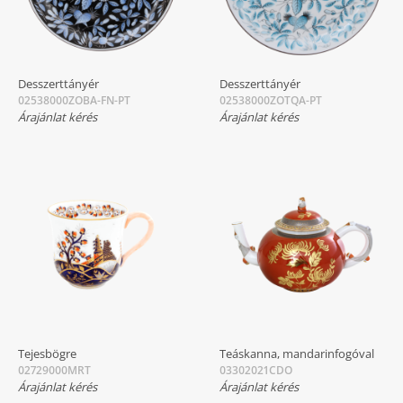
Desszerttányér
Desszerttányér
02538000ZOBA-FN-PT
02538000ZOTQA-PT
Árajánlat kérés
Árajánlat kérés
Tejesbögre
Teáskanna, mandarinfogóval
02729000MRT
03302021CDO
Árajánlat kérés
Árajánlat kérés